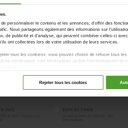
ies.
e personnaliser le contenu et les annonces, d'offrir des fonctio
rafic. Nous partageons également des informations sur l'utilisati
, de publicité et d'analyse, qui peuvent combiner celles-ci avec
ils ont collectées lors de votre utilisation de leurs services.
Non
jeter tous les cookies», vous pouvez choisir de refuser tous les
kies nécessaires sont nécessaires au bon fonctionnement du ou 
re refusés.
Rejeter tous les cookies
Auto
 le mois
Dans les 3 mois
écidé de faire installer une
Je suis en train de collecter des
ie.
informations.