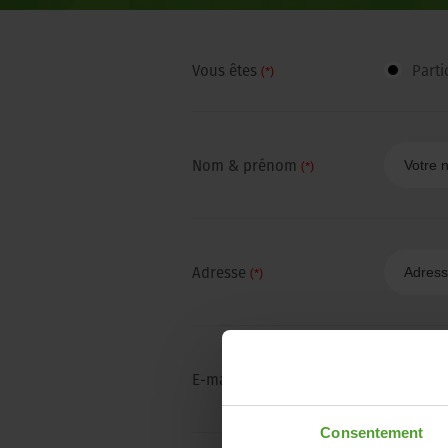
Vous êtes
Parti
(*)
Nom & prénom
(*)
Adresse
(*)
E-mail
(*)
Consentement