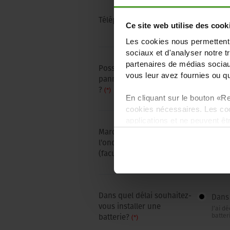
Téléphone
(*)
Ce site web utilise des cook
Les cookies nous permettent d
sociaux et d'analyser notre t
partenaires de médias sociaux
Possédez-vous déjà des
vous leur avez fournies ou qu'
panneaux photovoltaïques
Oui
?
(*)
En cliquant sur le bouton «Re
cookies nécessaires. Les coo
applications et ne peuvent êt
Marque et modèle de
l'onduleur actuel
(facultatif)
Dans quel délai souhaitez-
Dans
vous installer une
J’ai d
batter
batterie?
(*)