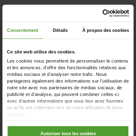
Consentement
Détails
À propos des cookies
Ce site web utilise des cookies.
Les cookies nous permettent de personnaliser le contenu
E-mail
(*)
et les annonces, d'offrir des fonctionnalités relatives aux
médias sociaux et d'analyser notre trafic. Nous
partageons également des informations sur l'utilisation de
notre site avec nos partenaires de médias sociaux, de
publicité et d'analyse, qui peuvent combiner celles-ci
Téléphone
(*)
avec d'autres informations que vous leur avez fournies
ou qu'ils ont collectées lors de votre utilisation de leurs
services.
En cliquant sur le bouton «Rejeter tous les cookies»,
Possédez-vous déjà des panneaux photovoltaïques ?
Autoriser tous les cookies
(*)
vous pouvez choisir de refuser tous les cookies à